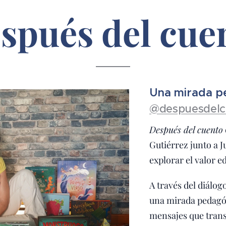
spués del cue
Una mirada pe
@despuesdelc
Después del cuento
Gutiérrez junto a J
explorar el valor e
A través del diálog
una mirada pedagóg
mensajes que trans