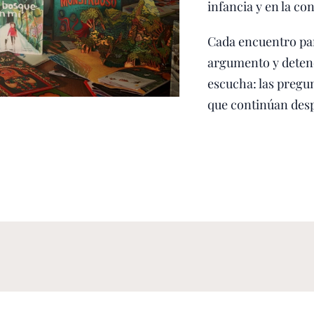
infancia y en la c
Cada encuentro part
argumento y detene
escucha: las pregun
que continúan desp